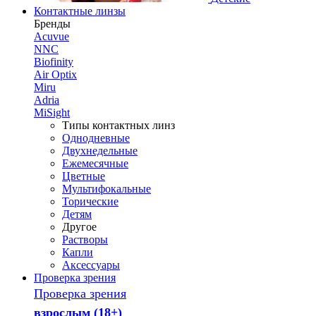
Контактные линзы
Бренды
Acuvue
NNC
Biofinity
Air Optix
Miru
Adria
MiSight
Типы контактных линз
Однодневные
Двухнедельные
Ежемесячные
Цветные
Мультифокальные
Торические
Детям
Другое
Растворы
Капли
Аксессуары
Проверка зрения
Проверка зрения
взрослым (18+)