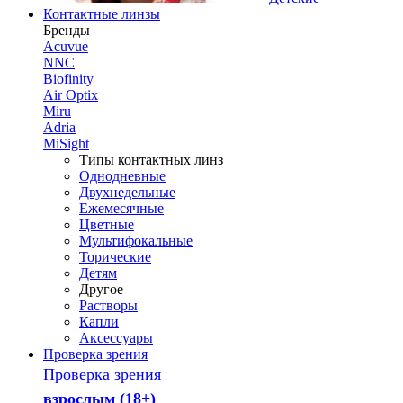
Контактные линзы
Бренды
Acuvue
NNC
Biofinity
Air Optix
Miru
Adria
MiSight
Типы контактных линз
Однодневные
Двухнедельные
Ежемесячные
Цветные
Мультифокальные
Торические
Детям
Другое
Растворы
Капли
Аксессуары
Проверка зрения
Проверка зрения
взрослым (18+)