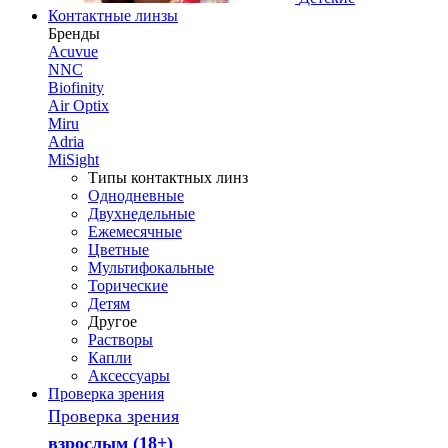
Контактные линзы
Бренды
Acuvue
NNC
Biofinity
Air Optix
Miru
Adria
MiSight
Типы контактных линз
Однодневные
Двухнедельные
Ежемесячные
Цветные
Мультифокальные
Торические
Детям
Другое
Растворы
Капли
Аксессуары
Проверка зрения
Проверка зрения
взрослым (18+)