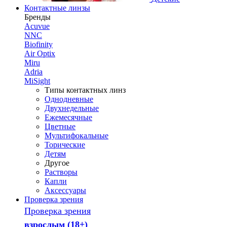
Контактные линзы
Бренды
Acuvue
NNC
Biofinity
Air Optix
Miru
Adria
MiSight
Типы контактных линз
Однодневные
Двухнедельные
Ежемесячные
Цветные
Мультифокальные
Торические
Детям
Другое
Растворы
Капли
Аксессуары
Проверка зрения
Проверка зрения
взрослым (18+)