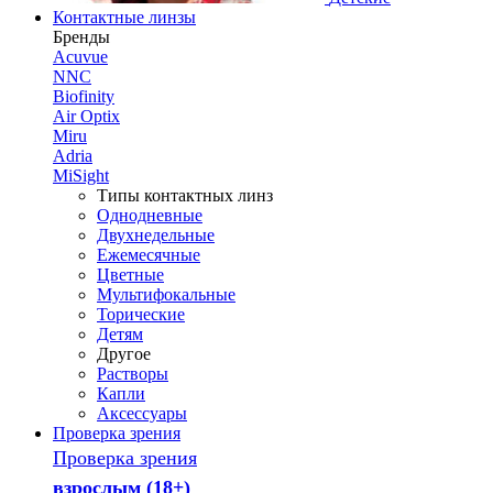
Контактные линзы
Бренды
Acuvue
NNC
Biofinity
Air Optix
Miru
Adria
MiSight
Типы контактных линз
Однодневные
Двухнедельные
Ежемесячные
Цветные
Мультифокальные
Торические
Детям
Другое
Растворы
Капли
Аксессуары
Проверка зрения
Проверка зрения
взрослым (18+)