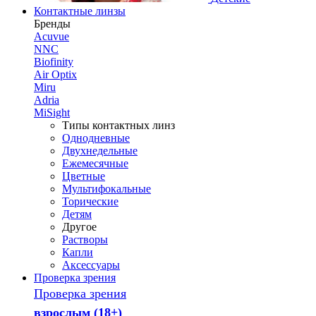
Контактные линзы
Бренды
Acuvue
NNC
Biofinity
Air Optix
Miru
Adria
MiSight
Типы контактных линз
Однодневные
Двухнедельные
Ежемесячные
Цветные
Мультифокальные
Торические
Детям
Другое
Растворы
Капли
Аксессуары
Проверка зрения
Проверка зрения
взрослым (18+)