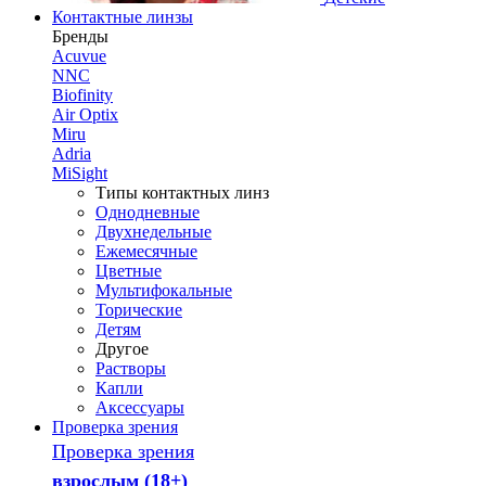
Контактные линзы
Бренды
Acuvue
NNC
Biofinity
Air Optix
Miru
Adria
MiSight
Типы контактных линз
Однодневные
Двухнедельные
Ежемесячные
Цветные
Мультифокальные
Торические
Детям
Другое
Растворы
Капли
Аксессуары
Проверка зрения
Проверка зрения
взрослым (18+)