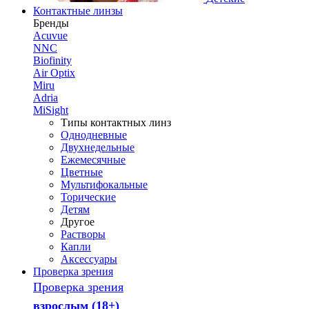
Контактные линзы
Бренды
Acuvue
NNC
Biofinity
Air Optix
Miru
Adria
MiSight
Типы контактных линз
Однодневные
Двухнедельные
Ежемесячные
Цветные
Мультифокальные
Торические
Детям
Другое
Растворы
Капли
Аксессуары
Проверка зрения
Проверка зрения
взрослым (18+)