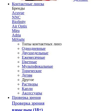
Контактные линзы
Бренды
Acuvue
NNC
Biofinity
Air Optix
Miru
Adria
MiSight
Типы контактных линз
Однодневные
Двухнедельные
Ежемесячные
Цветные
Мультифокальные
Торические
Детям
Другое
Растворы
Капли
Аксессуары
Проверка зрения
Проверка зрения
взрослым (18+)