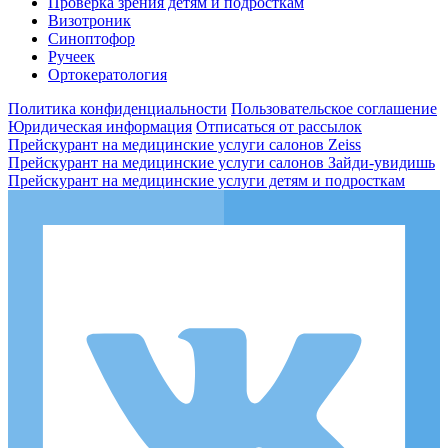
Проверка зрения детям и подросткам
Визотроник
Синоптофор
Ручеек
Ортокератология
Политика конфиденциальности
Пользовательское соглашение
Юридическая информация
Отписаться от рассылок
Прейскурант на медицинские услуги салонов Zeiss
Прейскурант на медицинские услуги салонов Зайди-увидишь
Прейскурант на медицинские услуги детям и подросткам