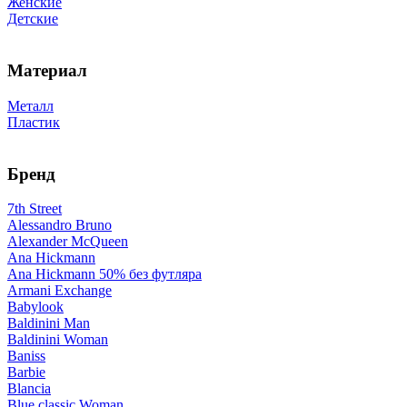
Женские
Детские
Материал
Металл
Пластик
Бренд
7th Street
Alessandro Bruno
Alexander McQueen
Ana Hickmann
Ana Hickmann 50% без футляра
Armani Exchange
Babylook
Baldinini Man
Baldinini Woman
Baniss
Barbie
Blancia
Blue classic Woman