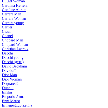
Bulget Woman
Carolina Herrera
Caroline Abram
Carrera Man
Carrera Woman
Carrera young
Cartier
Cazal
Chanel
Chopard Man
Chopard Woman
Christian Lacroix
Dacchi
Dacchi young
Dacchi (дети)
David Beckham
Davidoff
Dior Man
Dior Woman
Dsquared2
Dunhill
Emilia
Emporio Armani
Enni Marco
Ermenegildo Zegna