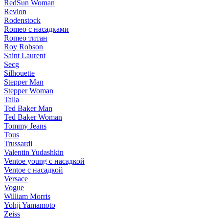
RedSun Woman
Revlon
Rodenstock
Romeo с насадками
Romeo титан
Roy Robson
Saint Laurent
Secg
Silhouette
Stepper Man
Stepper Woman
Talla
Ted Baker Man
Ted Baker Woman
Tommy Jeans
Tous
Trussardi
Valentin Yudashkin
Ventoe young с насадкой
Ventoe с насадкой
Versace
Vogue
William Morris
Yohji Yamamoto
Zeiss