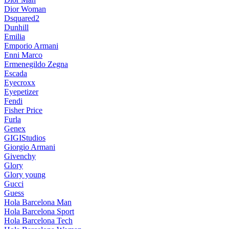
Dior Woman
Dsquared2
Dunhill
Emilia
Emporio Armani
Enni Marco
Ermenegildo Zegna
Escada
Eyecroxx
Eyepetizer
Fendi
Fisher Price
Furla
Genex
GIGIStudios
Giorgio Armani
Givenchy
Glory
Glory young
Gucci
Guess
Hola Barcelona Man
Hola Barcelona Sport
Hola Barcelona Tech