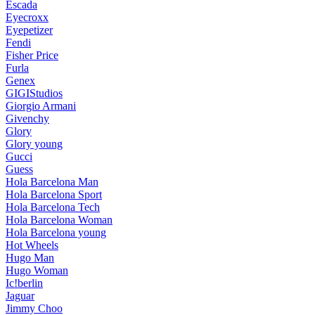
Escada
Eyecroxx
Eyepetizer
Fendi
Fisher Price
Furla
Genex
GIGIStudios
Giorgio Armani
Givenchy
Glory
Glory young
Gucci
Guess
Hola Barcelona Man
Hola Barcelona Sport
Hola Barcelona Tech
Hola Barcelona Woman
Hola Barcelona young
Hot Wheels
Hugo Man
Hugo Woman
Ic!berlin
Jaguar
Jimmy Choo