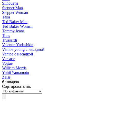
Silhouette
Stepper Man
Stepper Woman
Talla
Ted Baker Man
Ted Baker Woman
Tommy Jeans
Tous
Trussardi
Valentin Yudashkin
Ventoe young с насадкой
Ventoe с насадкой
Versace
Vogue
William Morris
Yohji Yamamoto
Zeiss
6 товаров
Сортировать по: