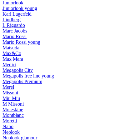
Juniorlook
Juniorlook young
Karl Lagerfeld
Lindberg
L Riguardo
Marc Jacobs
Mario Rossi
Mario Rossi young
Matsuda
Max&Co
Max Mara
Medici
Megapolis City
Megapolis free line young
Megapolis Premium
Merel
Missoni
Miu Miu
M Missoni
Moleskine
Montblanc
Moretti
Nano
Neolook
Neolook glamour