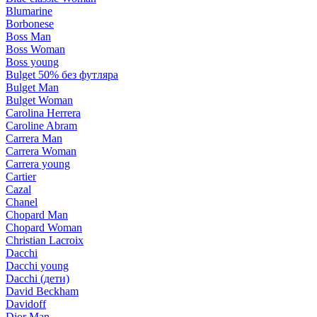
Blumarine
Borbonese
Boss Man
Boss Woman
Boss young
Bulget 50% без футляра
Bulget Man
Bulget Woman
Carolina Herrera
Caroline Abram
Carrera Man
Carrera Woman
Carrera young
Cartier
Cazal
Chanel
Chopard Man
Chopard Woman
Christian Lacroix
Dacchi
Dacchi young
Dacchi (дети)
David Beckham
Davidoff
Dior Man