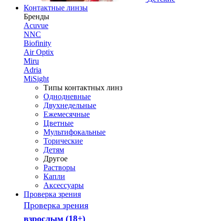
Контактные линзы
Бренды
Acuvue
NNC
Biofinity
Air Optix
Miru
Adria
MiSight
Типы контактных линз
Однодневные
Двухнедельные
Ежемесячные
Цветные
Мультифокальные
Торические
Детям
Другое
Растворы
Капли
Аксессуары
Проверка зрения
Проверка зрения
взрослым (18+)