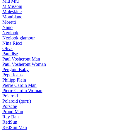
Miu Miu
M Missoni
Moleskine
Montblanc
Moretti
Nano
Neolook
Neolook glamour
Nina Ricci
Oliva
Paradise
Paul Vosheront Man
Paul Vosheront Woman
Penguin Baby
Pepe Jeans
Philipp Plein
Pierre Cardin Man
Pierre Cardin Woman
Polaroid
Polaroid (дети)
Porsche
Proud Man
Ray Ban
RedSun
RedSun Man