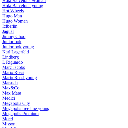
Hola Barcelona Woman
Hola Barcelona young
Hot Wheels
Hugo Man
Hugo Woman
Ic!berlin
Jaguar
Jimmy Choo
Juniorlook
Juniorlook young
Karl Lagerfeld
Lindberg
L Riguardo
Marc Jacobs
Mario Rossi
Mario Rossi young
Matsuda
Max&Co
Max Mara
Medici
Megapolis City
Megapolis free line young
Megapolis Premium
Merel
Missoni