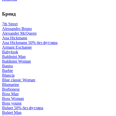
Бренд
7th Street
Alessandro Bruno
Alexander McQueen
Ana Hickmann
Ana Hickmann 50% без футляра
Armani Exchange
Babylook
Baldinini Man
Baldinini Woman
Baniss
Barbie
Blancia
Blue classic Woman
Blumarine
Borbonese
Boss Man
Boss Woman
Boss young
Bulget 50% без футляра
Bulget Man