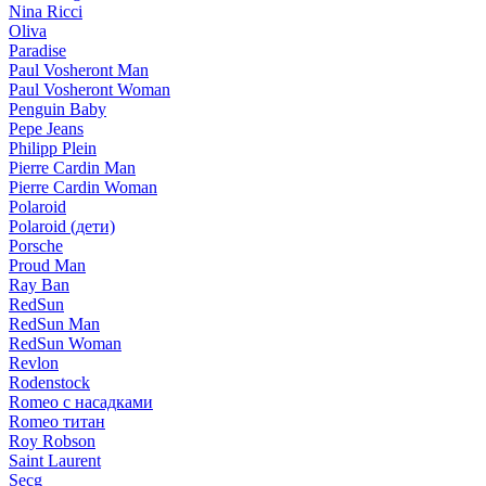
Nina Ricci
Oliva
Paradise
Paul Vosheront Man
Paul Vosheront Woman
Penguin Baby
Pepe Jeans
Philipp Plein
Pierre Cardin Man
Pierre Cardin Woman
Polaroid
Polaroid (дети)
Porsche
Proud Man
Ray Ban
RedSun
RedSun Man
RedSun Woman
Revlon
Rodenstock
Romeo с насадками
Romeo титан
Roy Robson
Saint Laurent
Secg