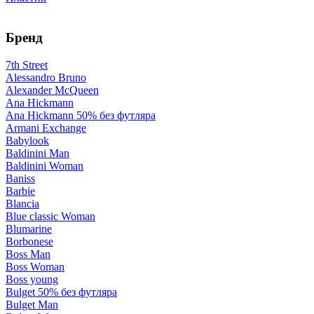
Бренд
7th Street
Alessandro Bruno
Alexander McQueen
Ana Hickmann
Ana Hickmann 50% без футляра
Armani Exchange
Babylook
Baldinini Man
Baldinini Woman
Baniss
Barbie
Blancia
Blue classic Woman
Blumarine
Borbonese
Boss Man
Boss Woman
Boss young
Bulget 50% без футляра
Bulget Man