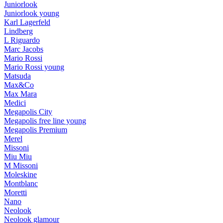
Juniorlook
Juniorlook young
Karl Lagerfeld
Lindberg
L Riguardo
Marc Jacobs
Mario Rossi
Mario Rossi young
Matsuda
Max&Co
Max Mara
Medici
Megapolis City
Megapolis free line young
Megapolis Premium
Merel
Missoni
Miu Miu
M Missoni
Moleskine
Montblanc
Moretti
Nano
Neolook
Neolook glamour