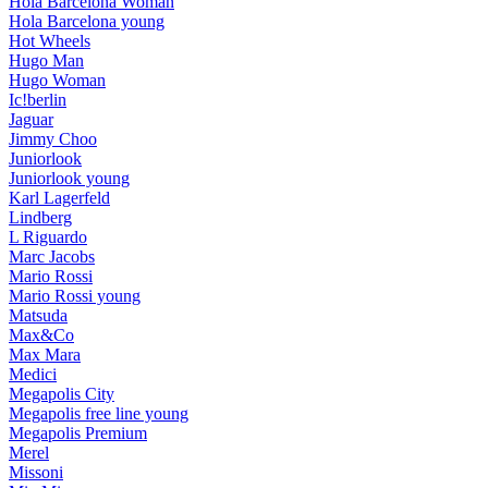
Hola Barcelona Woman
Hola Barcelona young
Hot Wheels
Hugo Man
Hugo Woman
Ic!berlin
Jaguar
Jimmy Choo
Juniorlook
Juniorlook young
Karl Lagerfeld
Lindberg
L Riguardo
Marc Jacobs
Mario Rossi
Mario Rossi young
Matsuda
Max&Co
Max Mara
Medici
Megapolis City
Megapolis free line young
Megapolis Premium
Merel
Missoni