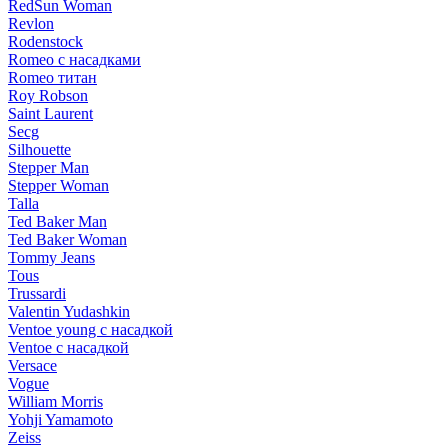
RedSun Woman
Revlon
Rodenstock
Romeo с насадками
Romeo титан
Roy Robson
Saint Laurent
Secg
Silhouette
Stepper Man
Stepper Woman
Talla
Ted Baker Man
Ted Baker Woman
Tommy Jeans
Tous
Trussardi
Valentin Yudashkin
Ventoe young с насадкой
Ventoe с насадкой
Versace
Vogue
William Morris
Yohji Yamamoto
Zeiss