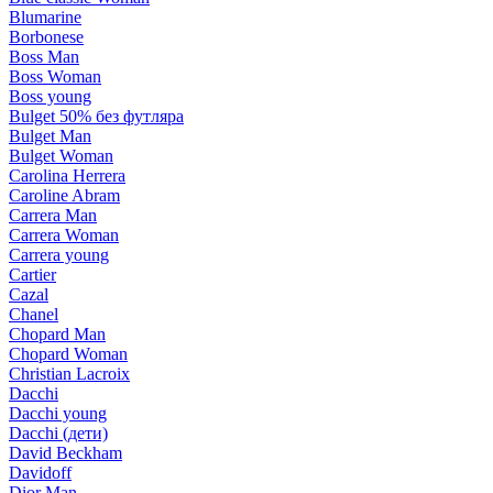
Blumarine
Borbonese
Boss Man
Boss Woman
Boss young
Bulget 50% без футляра
Bulget Man
Bulget Woman
Carolina Herrera
Caroline Abram
Carrera Man
Carrera Woman
Carrera young
Cartier
Cazal
Chanel
Chopard Man
Chopard Woman
Christian Lacroix
Dacchi
Dacchi young
Dacchi (дети)
David Beckham
Davidoff
Dior Man