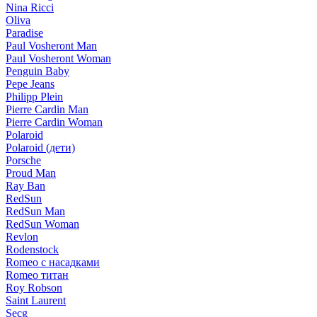
Nina Ricci
Oliva
Paradise
Paul Vosheront Man
Paul Vosheront Woman
Penguin Baby
Pepe Jeans
Philipp Plein
Pierre Cardin Man
Pierre Cardin Woman
Polaroid
Polaroid (дети)
Porsche
Proud Man
Ray Ban
RedSun
RedSun Man
RedSun Woman
Revlon
Rodenstock
Romeo с насадками
Romeo титан
Roy Robson
Saint Laurent
Secg