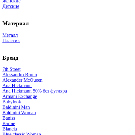
Женские
Детские
Материал
Металл
Пластик
Бренд
7th Street
Alessandro Bruno
Alexander McQueen
Ana Hickmann
Ana Hickmann 50% без футляра
Armani Exchange
Babylook
Baldinini Man
Baldinini Woman
Baniss
Barbie
Blancia
Blue classic Woman