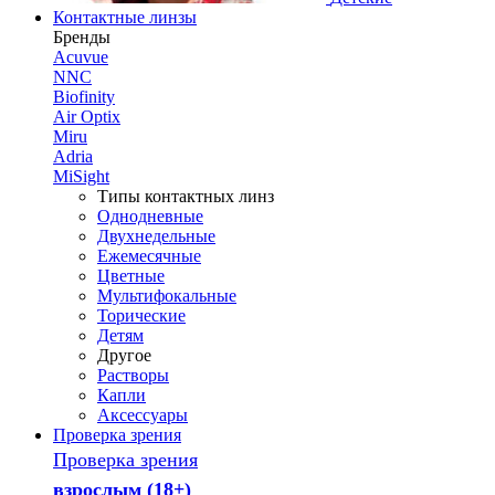
Контактные линзы
Бренды
Acuvue
NNC
Biofinity
Air Optix
Miru
Adria
MiSight
Типы контактных линз
Однодневные
Двухнедельные
Ежемесячные
Цветные
Мультифокальные
Торические
Детям
Другое
Растворы
Капли
Аксессуары
Проверка зрения
Проверка зрения
взрослым (18+)