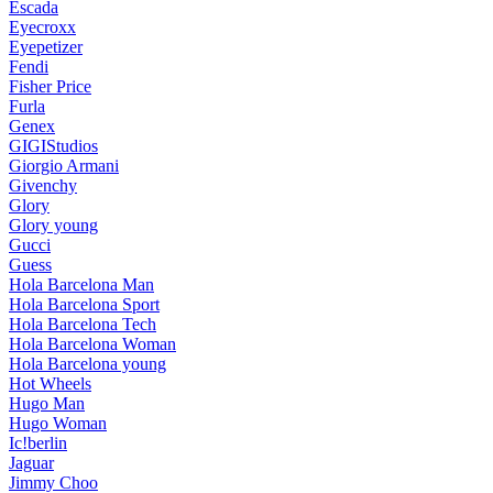
Escada
Eyecroxx
Eyepetizer
Fendi
Fisher Price
Furla
Genex
GIGIStudios
Giorgio Armani
Givenchy
Glory
Glory young
Gucci
Guess
Hola Barcelona Man
Hola Barcelona Sport
Hola Barcelona Tech
Hola Barcelona Woman
Hola Barcelona young
Hot Wheels
Hugo Man
Hugo Woman
Ic!berlin
Jaguar
Jimmy Choo