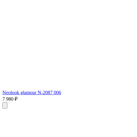
Neolook glamour N-2087 006
7 980 ₽