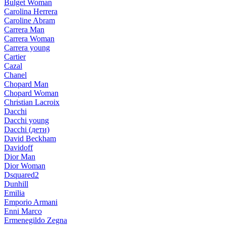
Bulget Woman
Carolina Herrera
Caroline Abram
Carrera Man
Carrera Woman
Carrera young
Cartier
Cazal
Chanel
Chopard Man
Chopard Woman
Christian Lacroix
Dacchi
Dacchi young
Dacchi (дети)
David Beckham
Davidoff
Dior Man
Dior Woman
Dsquared2
Dunhill
Emilia
Emporio Armani
Enni Marco
Ermenegildo Zegna