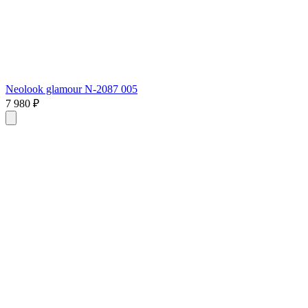
Neolook glamour N-2087 005
7 980 ₽