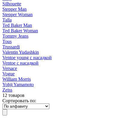
Silhouette
Stepper Man
Stepper Woman
Talla
Ted Baker Man
Ted Baker Woman
Tommy Jeans
Tous
Trussardi
Valentin Yudashkin
Ventoe young с насадкой
Ventoe с насадкой
Versace
Vogue
William Morris
Yohji Yamamoto
Zeiss
12 товаров
Сортировать по: