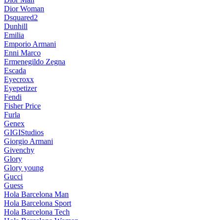
Dior Woman
Dsquared2
Dunhill
Emilia
Emporio Armani
Enni Marco
Ermenegildo Zegna
Escada
Eyecroxx
Eyepetizer
Fendi
Fisher Price
Furla
Genex
GIGIStudios
Giorgio Armani
Givenchy
Glory
Glory young
Gucci
Guess
Hola Barcelona Man
Hola Barcelona Sport
Hola Barcelona Tech