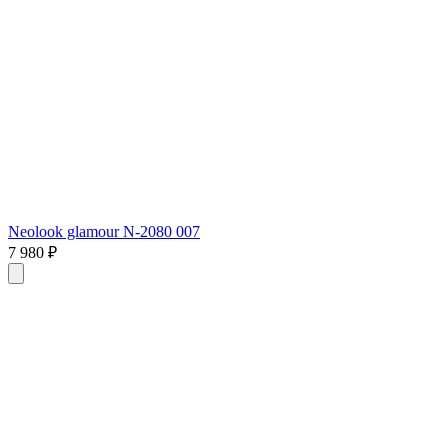
Neolook glamour N-2080 007
7 980 ₽