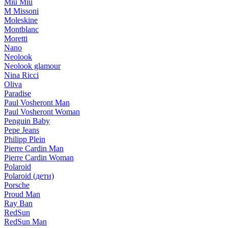
Miu Miu
M Missoni
Moleskine
Montblanc
Moretti
Nano
Neolook
Neolook glamour
Nina Ricci
Oliva
Paradise
Paul Vosheront Man
Paul Vosheront Woman
Penguin Baby
Pepe Jeans
Philipp Plein
Pierre Cardin Man
Pierre Cardin Woman
Polaroid
Polaroid (дети)
Porsche
Proud Man
Ray Ban
RedSun
RedSun Man