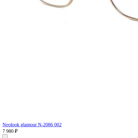
Neolook glamour N-2086 002
7 980 ₽