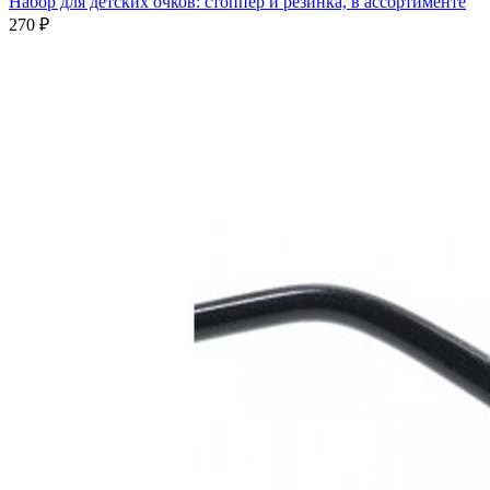
Набор для детских очков: стоппер и резинка, в ассортименте
270 ₽