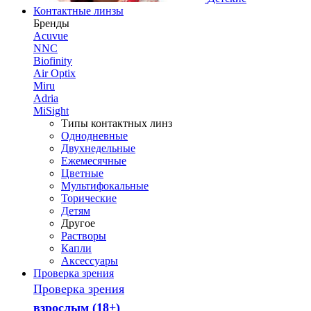
Контактные линзы
Бренды
Acuvue
NNC
Biofinity
Air Optix
Miru
Adria
MiSight
Типы контактных линз
Однодневные
Двухнедельные
Ежемесячные
Цветные
Мультифокальные
Торические
Детям
Другое
Растворы
Капли
Аксессуары
Проверка зрения
Проверка зрения
взрослым (18+)