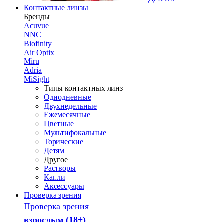
Контактные линзы
Бренды
Acuvue
NNC
Biofinity
Air Optix
Miru
Adria
MiSight
Типы контактных линз
Однодневные
Двухнедельные
Ежемесячные
Цветные
Мультифокальные
Торические
Детям
Другое
Растворы
Капли
Аксессуары
Проверка зрения
Проверка зрения
взрослым (18+)