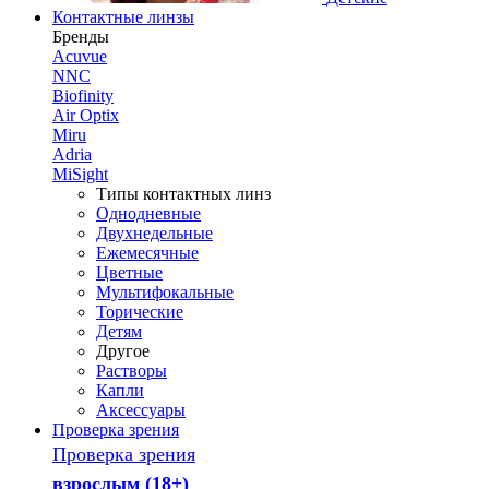
Контактные линзы
Бренды
Acuvue
NNC
Biofinity
Air Optix
Miru
Adria
MiSight
Типы контактных линз
Однодневные
Двухнедельные
Ежемесячные
Цветные
Мультифокальные
Торические
Детям
Другое
Растворы
Капли
Аксессуары
Проверка зрения
Проверка зрения
взрослым (18+)