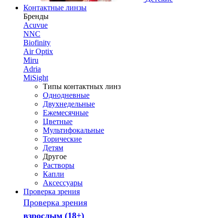
Контактные линзы
Бренды
Acuvue
NNC
Biofinity
Air Optix
Miru
Adria
MiSight
Типы контактных линз
Однодневные
Двухнедельные
Ежемесячные
Цветные
Мультифокальные
Торические
Детям
Другое
Растворы
Капли
Аксессуары
Проверка зрения
Проверка зрения
взрослым (18+)