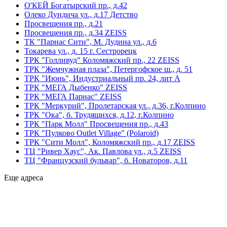
О'КЕЙ Богатырский пр., д.42
Олеко Дундича ул., д.17 Детство
Просвещения пр., д.21
Просвещения пр., д.34 ZEISS
ТК "Парнас Сити", М. Дудина ул., д.6
Токарева ул., д. 15 г. Сестрорецк
ТРК "Голливуд" Коломяжский пр., 22 ZEISS
ТРК "Жемчужная плаза", Петергофское ш., д. 51
ТРК "Июнь", Индустриальный пр. 24, лит А
ТРК "МЕГА Дыбенко" ZEISS
ТРК "МЕГА Парнас" ZEISS
ТРК "Меркурий", Пролетарская ул., д.36, г.Колпино
ТРК "Ока", б. Трудящихся, д.12, г.Колпино
ТРК "Парк Молл" Просвещения пр., д.43
ТРК "Пулково Outlet Village" (Polaroid)
ТРК "Сити Молл", Коломяжский пр., д.17 ZEISS
ТЦ "Ривер Хаус", Ак. Павлова ул., д.5 ZEISS
ТЦ "Французский бульвар", б. Новаторов, д.11
Еще адреса