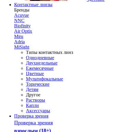
Контактные линзы
Бренды
Acuvue
NNC
Biofinity
Air Optix
Miru
Adria
MiSight
Типы контактных линз
Однодневные
Двухнедельные
Ежемесячные
Цветные
Мультифокальные
Торические
Детям
Другое
Растворы
Капли
Аксессуары
Проверка зрения
Проверка зрения
взрослым (18+)