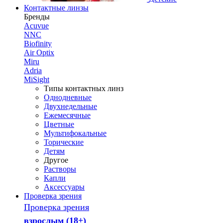
Контактные линзы
Бренды
Acuvue
NNC
Biofinity
Air Optix
Miru
Adria
MiSight
Типы контактных линз
Однодневные
Двухнедельные
Ежемесячные
Цветные
Мультифокальные
Торические
Детям
Другое
Растворы
Капли
Аксессуары
Проверка зрения
Проверка зрения
взрослым (18+)