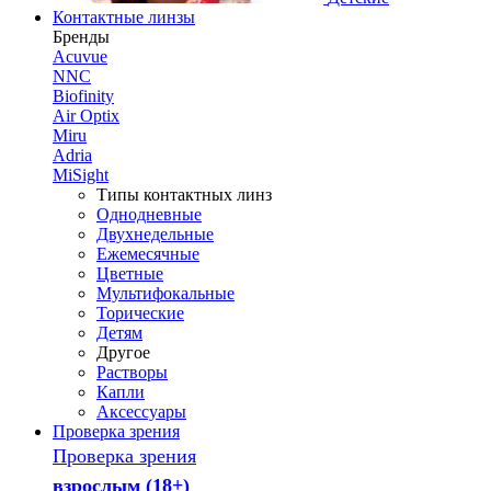
Контактные линзы
Бренды
Acuvue
NNC
Biofinity
Air Optix
Miru
Adria
MiSight
Типы контактных линз
Однодневные
Двухнедельные
Ежемесячные
Цветные
Мультифокальные
Торические
Детям
Другое
Растворы
Капли
Аксессуары
Проверка зрения
Проверка зрения
взрослым (18+)