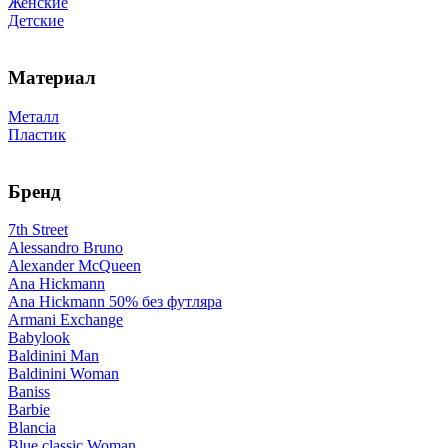
Женские
Детские
Материал
Металл
Пластик
Бренд
7th Street
Alessandro Bruno
Alexander McQueen
Ana Hickmann
Ana Hickmann 50% без футляра
Armani Exchange
Babylook
Baldinini Man
Baldinini Woman
Baniss
Barbie
Blancia
Blue classic Woman