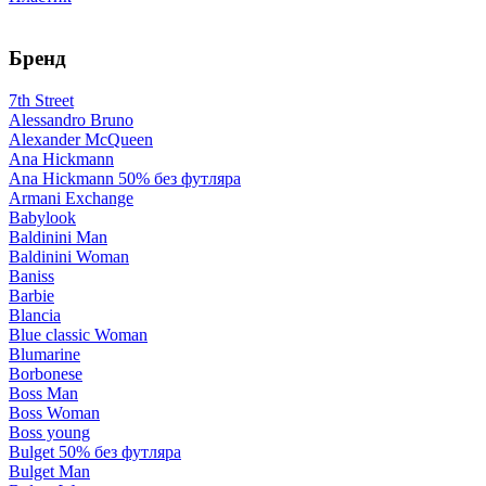
Бренд
7th Street
Alessandro Bruno
Alexander McQueen
Ana Hickmann
Ana Hickmann 50% без футляра
Armani Exchange
Babylook
Baldinini Man
Baldinini Woman
Baniss
Barbie
Blancia
Blue classic Woman
Blumarine
Borbonese
Boss Man
Boss Woman
Boss young
Bulget 50% без футляра
Bulget Man