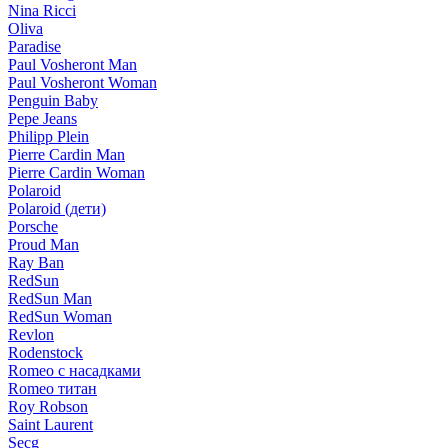
Nina Ricci
Oliva
Paradise
Paul Vosheront Man
Paul Vosheront Woman
Penguin Baby
Pepe Jeans
Philipp Plein
Pierre Cardin Man
Pierre Cardin Woman
Polaroid
Polaroid (дети)
Porsche
Proud Man
Ray Ban
RedSun
RedSun Man
RedSun Woman
Revlon
Rodenstock
Romeo с насадками
Romeo титан
Roy Robson
Saint Laurent
Secg