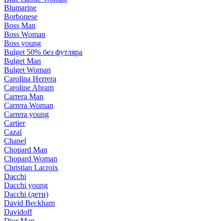
Blumarine
Borbonese
Boss Man
Boss Woman
Boss young
Bulget 50% без футляра
Bulget Man
Bulget Woman
Carolina Herrera
Caroline Abram
Carrera Man
Carrera Woman
Carrera young
Cartier
Cazal
Chanel
Chopard Man
Chopard Woman
Christian Lacroix
Dacchi
Dacchi young
Dacchi (дети)
David Beckham
Davidoff
Dior Man