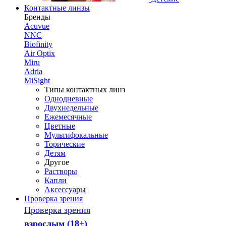
Контактные линзы
Бренды
Acuvue
NNC
Biofinity
Air Optix
Miru
Adria
MiSight
Типы контактных линз
Однодневные
Двухнедельные
Ежемесячные
Цветные
Мультифокальные
Торические
Детям
Другое
Растворы
Капли
Аксессуары
Проверка зрения
Проверка зрения
взрослым (18+)