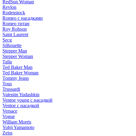
RedSun Woman
Revlon
Rodenstock
Romeo с насадками
Romeo титан
Roy Robson
Saint Laurent
Secg
Silhouette
Stepper Man
Stepper Woman
Talla
Ted Baker Man
Ted Baker Woman
Tommy Jeans
Tous
Trussardi
Valentin Yudashkin
Ventoe young с насадкой
Ventoe с насадкой
Versace
Vogue
William Morris
Yohji Yamamoto
Zeiss