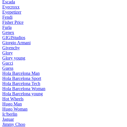
Escada
Eyecroxx
Eyepetizer
Fendi
Fisher Price
Furla
Genex
GIGIStudios
Giorgio Armani
Givenchy
Glory
Glory young
Gucci
Guess
Hola Barcelona Man
Hola Barcelona Sport
Hola Barcelona Tech
Hola Barcelona Woman
Hola Barcelona young
Hot Wheels
Hugo Man
Hugo Woman
Ic!berlin
Jaguar
Jimmy Choo