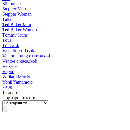
Silhouette
Stepper Man
Stepper Woman
Talla
Ted Baker Man
Ted Baker Woman
Tommy Jeans
Tous
Trussardi
Valentin Yudashkin
Ventoe young с насадкой
Ventoe с насадкой
Versace
Vogue
William Morris
Yohji Yamamoto
Zeiss
1 товар
Сортировать по: