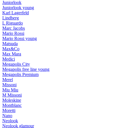
Juniorlook
Juniorlook young
Karl Lagerfeld
Lindberg
L Riguardo
Marc Jacobs
Mario Rossi
Mario Rossi young
Matsuda
Max&Co
Max Mara
Medici
Megapolis City
Megapolis free line young
Megapolis Premium
Merel
Missoni
Miu Miu
M Missoni
Moleskine
Montblanc
Moretti
Nano
Neolook
Neolook glamour