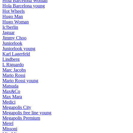
Hola Barcelona Woman
Hola Barcelona young
Hot Wheels
Hugo Man
Hugo Woman
Ic!berlin
Jaguar
Jimmy Choo
Juniorlook
Juniorlook young
Karl Lagerfeld
Lindberg
L Riguardo
Marc Jacobs
Mario Rossi
Mario Rossi young
Matsuda
Max&Co
Max Mara
Medici
Megapolis City
Megapolis free line young
Megapolis Premium
Merel
Missoni