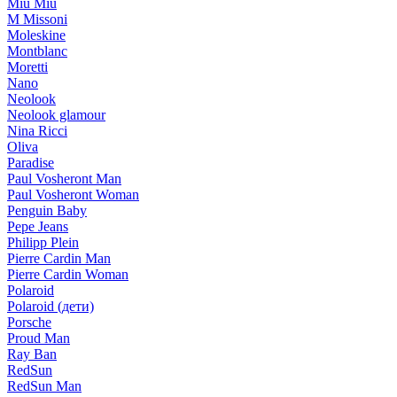
Miu Miu
M Missoni
Moleskine
Montblanc
Moretti
Nano
Neolook
Neolook glamour
Nina Ricci
Oliva
Paradise
Paul Vosheront Man
Paul Vosheront Woman
Penguin Baby
Pepe Jeans
Philipp Plein
Pierre Cardin Man
Pierre Cardin Woman
Polaroid
Polaroid (дети)
Porsche
Proud Man
Ray Ban
RedSun
RedSun Man