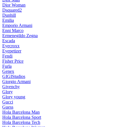
Dior Woman
Dsquared2
Dunhill
Emilia
Emporio Armani
Enni Marco
Ermenegildo Zegna
Escada
Eyecroxx
Eyepetizer
Fendi
Fisher Price
Furla
Genex
GIGIStudios
Giorgio Armani
Givenchy
Glory
Glory young
Gucci
Guess
Hola Barcelona Man
Hola Barcelona Sport
Hola Barcelona Tech