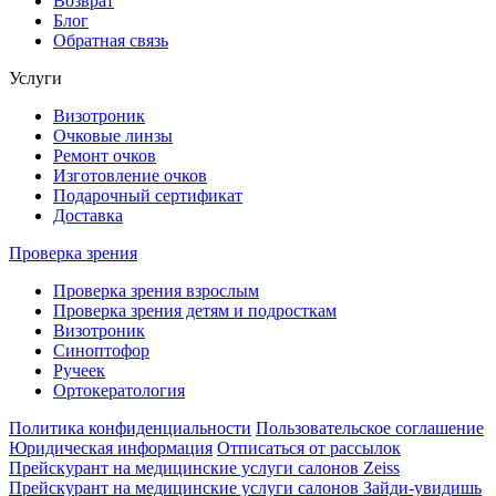
Возврат
Блог
Обратная связь
Услуги
Визотроник
Очковые линзы
Ремонт очков
Изготовление очков
Подарочный сертификат
Доставка
Проверка зрения
Проверка зрения взрослым
Проверка зрения детям и подросткам
Визотроник
Синоптофор
Ручеек
Ортокератология
Политика конфиденциальности
Пользовательское соглашение
Юридическая информация
Отписаться от рассылок
Прейскурант на медицинские услуги салонов Zeiss
Прейскурант на медицинские услуги салонов Зайди-увидишь