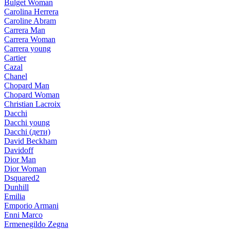
Bulget Woman
Carolina Herrera
Caroline Abram
Carrera Man
Carrera Woman
Carrera young
Cartier
Cazal
Chanel
Chopard Man
Chopard Woman
Christian Lacroix
Dacchi
Dacchi young
Dacchi (дети)
David Beckham
Davidoff
Dior Man
Dior Woman
Dsquared2
Dunhill
Emilia
Emporio Armani
Enni Marco
Ermenegildo Zegna