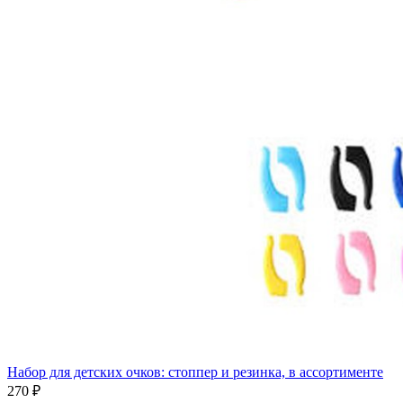
Набор для детских очков: стоппер и резинка, в ассортименте
270 ₽