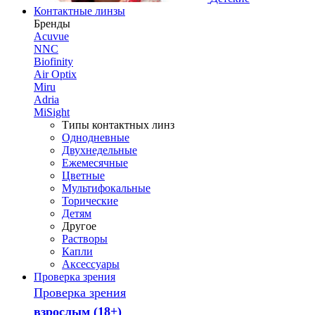
Контактные линзы
Бренды
Acuvue
NNC
Biofinity
Air Optix
Miru
Adria
MiSight
Типы контактных линз
Однодневные
Двухнедельные
Ежемесячные
Цветные
Мультифокальные
Торические
Детям
Другое
Растворы
Капли
Аксессуары
Проверка зрения
Проверка зрения
взрослым (18+)