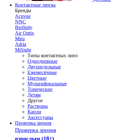
Контактные линзы
Бренды
Acuvue
NNC
Biofinity
Air Optix
Miru
Adria
MiSight
Типы контактных линз
Однодневные
Двухнедельные
Ежемесячные
Цветные
Мультифокальные
Торические
Детям
Другое
Растворы
Капли
Аксессуары
Проверка зрения
Проверка зрения
взрослым (18+)