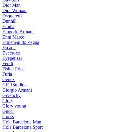
Dior Man
Dior Woman
Dsquared2
Dunhill
Emilia
Emporio Armani
Enni Marco
Ermenegildo Zegna
Escada
Eyecroxx
Eyepetizer
Fendi
Fisher Price
Furla
Genex
GIGIStudios
Giorgio Armani
Givenchy
Glory
Glory young
Gucci
Guess
Hola Barcelona Man
Hola Barcelona Sport