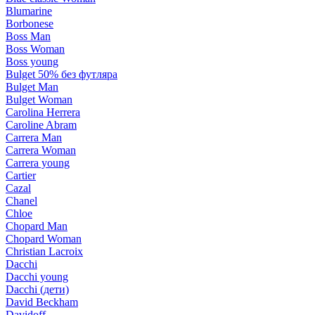
Blumarine
Borbonese
Boss Man
Boss Woman
Boss young
Bulget 50% без футляра
Bulget Man
Bulget Woman
Carolina Herrera
Caroline Abram
Carrera Man
Carrera Woman
Carrera young
Cartier
Cazal
Chanel
Chloe
Chopard Man
Chopard Woman
Christian Lacroix
Dacchi
Dacchi young
Dacchi (дети)
David Beckham
Davidoff