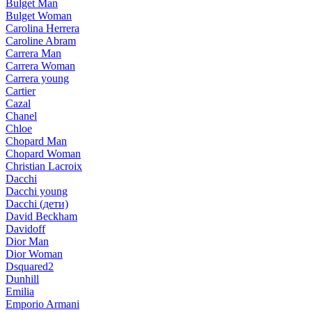
Bulget Man
Bulget Woman
Carolina Herrera
Caroline Abram
Carrera Man
Carrera Woman
Carrera young
Cartier
Cazal
Chanel
Chloe
Chopard Man
Chopard Woman
Christian Lacroix
Dacchi
Dacchi young
Dacchi (дети)
David Beckham
Davidoff
Dior Man
Dior Woman
Dsquared2
Dunhill
Emilia
Emporio Armani