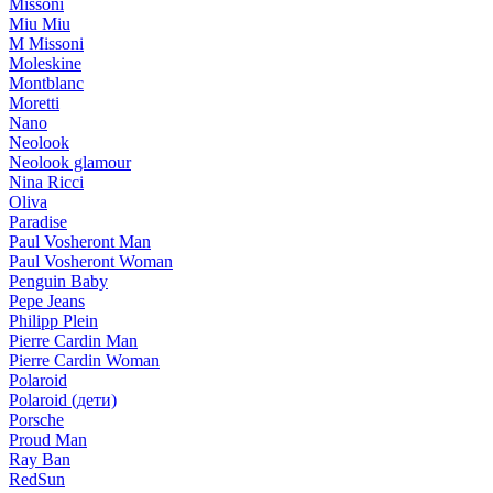
Missoni
Miu Miu
M Missoni
Moleskine
Montblanc
Moretti
Nano
Neolook
Neolook glamour
Nina Ricci
Oliva
Paradise
Paul Vosheront Man
Paul Vosheront Woman
Penguin Baby
Pepe Jeans
Philipp Plein
Pierre Cardin Man
Pierre Cardin Woman
Polaroid
Polaroid (дети)
Porsche
Proud Man
Ray Ban
RedSun