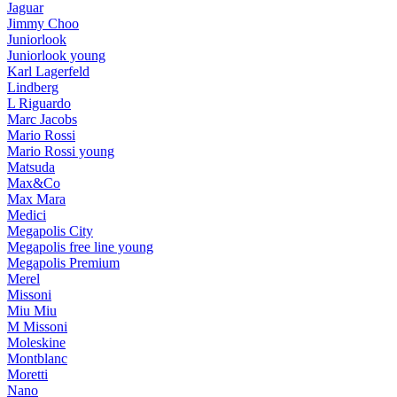
Jaguar
Jimmy Choo
Juniorlook
Juniorlook young
Karl Lagerfeld
Lindberg
L Riguardo
Marc Jacobs
Mario Rossi
Mario Rossi young
Matsuda
Max&Co
Max Mara
Medici
Megapolis City
Megapolis free line young
Megapolis Premium
Merel
Missoni
Miu Miu
M Missoni
Moleskine
Montblanc
Moretti
Nano