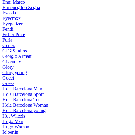
Enni Marco
Ermenegildo Zegna
Escada
Eyecroxx
Eyepetizer
Fendi
Fisher Price
Furla
Genex
GIGIStudios
Giorgio Armani
Givenchy
Glory
Glory young
Gucci
Guess
Hola Barcelona Man
Hola Barcelona Sport
Hola Barcelona Tech
Hola Barcelona Woman
Hola Barcelona young
Hot Wheels
Hugo Man
Hugo Woman
Ic!berlin