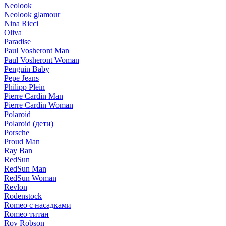
Neolook
Neolook glamour
Nina Ricci
Oliva
Paradise
Paul Vosheront Man
Paul Vosheront Woman
Penguin Baby
Pepe Jeans
Philipp Plein
Pierre Cardin Man
Pierre Cardin Woman
Polaroid
Polaroid (дети)
Porsche
Proud Man
Ray Ban
RedSun
RedSun Man
RedSun Woman
Revlon
Rodenstock
Romeo с насадками
Romeo титан
Roy Robson