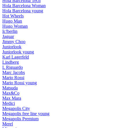
Hola Barcelona Tech
Hola Barcelona Woman
Hola Barcelona young
Hot Wheels
Hugo Man
Hugo Woman
Ic!berlin
Jaguar
Jimmy Choo
Juniorlook
Juniorlook young
Karl Lagerfeld
Lindberg
L Riguardo
Marc Jacobs
Mario Rossi
Mario Rossi young
Matsuda
Max&Co
Max Mara
Medici
Megapolis City
Megapolis free line young
Megapolis Premium
Merel