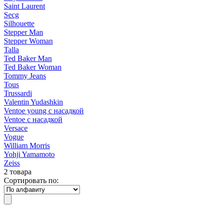
Saint Laurent
Secg
Silhouette
Stepper Man
Stepper Woman
Talla
Ted Baker Man
Ted Baker Woman
Tommy Jeans
Tous
Trussardi
Valentin Yudashkin
Ventoe young с насадкой
Ventoe с насадкой
Versace
Vogue
William Morris
Yohji Yamamoto
Zeiss
2 товара
Сортировать по: