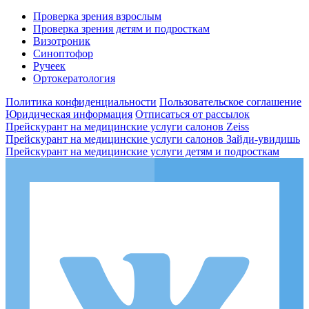
Проверка зрения взрослым
Проверка зрения детям и подросткам
Визотроник
Синоптофор
Ручеек
Ортокератология
Политика конфиденциальности
Пользовательское соглашение
Юридическая информация
Отписаться от рассылок
Прейскурант на медицинские услуги салонов Zeiss
Прейскурант на медицинские услуги салонов Зайди-увидишь
Прейскурант на медицинские услуги детям и подросткам