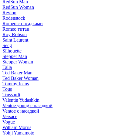
RedSun Man
RedSun Woman
Revlon
Rodenstock
Romeo с насадками
Romeo титан
Roy Robson
Saint Laurent
Secg
Silhouette
Stepper Man
Stepper Woman
Talla
Ted Baker Man
Ted Baker Woman
Tommy Jeans
Tous
Trussardi
Valentin Yudashkin
Ventoe young с насадкой
Ventoe с насадкой
Versace
Vogue
William Morris
Yohji Yamamoto