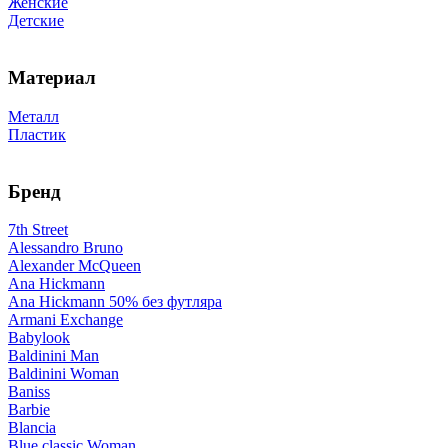
Женские
Детские
Материал
Металл
Пластик
Бренд
7th Street
Alessandro Bruno
Alexander McQueen
Ana Hickmann
Ana Hickmann 50% без футляра
Armani Exchange
Babylook
Baldinini Man
Baldinini Woman
Baniss
Barbie
Blancia
Blue classic Woman