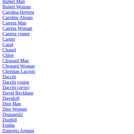
Bulget Man
Bulget Woman
Carolina Herrera
Caroline Abram
Carrera Man
Carrera Woman
Carrera young
Cartier
Cazal
Chanel
Chloe
Chopard Man
Chopard Woman
Christian Lacroix
Dacchi
Dacchi young
Dacchi (дети)
David Beckham
Davidoff
Dior Man
Dior Woman
Dsquared2
Dunhill
Emilia
Emporio Armani