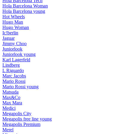
Hola Barcelona Tech
Hola Barcelona Woman
Hola Barcelona young
Hot Wheels
Hugo Man
Hugo Woman
Ic!berlin
Jaguar
Jimmy Choo
Juniorlook
Juniorlook young
Karl Lagerfeld
Lindberg
L Riguardo
Marc Jacobs
Mario Rossi
Mario Rossi young
Matsuda
Max&Co
Max Mara
Medici
Megapolis City
Megapolis free line young
Megapolis Premium
Merel