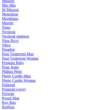
Missoni
Miu Miu
M Missoni
Moleskine
Montblanc
Moretti
Nano
Neolook
Neolook glamour
Nina Ricci
Oliva
Paradise
Paul Vosheront Man
Paul Vosheront Woman
Penguin Baby
Pepe Jeans
Philipp Plein
Pierre Cardin Man
Pierre Cardin Woman
Polaroid
Polaroid (дети)
Porsche
Proud Man
Ray Ban
RedSun