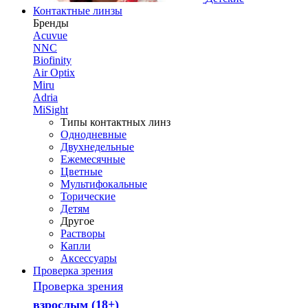
Контактные линзы
Бренды
Acuvue
NNC
Biofinity
Air Optix
Miru
Adria
MiSight
Типы контактных линз
Однодневные
Двухнедельные
Ежемесячные
Цветные
Мультифокальные
Торические
Детям
Другое
Растворы
Капли
Аксессуары
Проверка зрения
Проверка зрения
взрослым (18+)