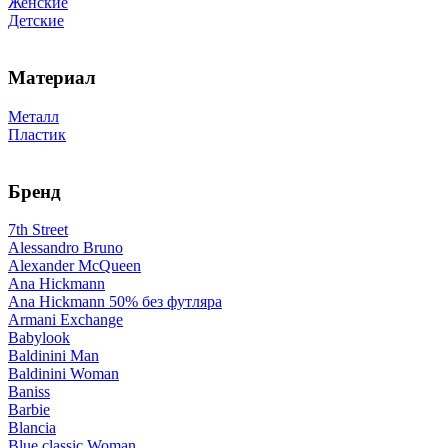
Женские
Детские
Материал
Металл
Пластик
Бренд
7th Street
Alessandro Bruno
Alexander McQueen
Ana Hickmann
Ana Hickmann 50% без футляра
Armani Exchange
Babylook
Baldinini Man
Baldinini Woman
Baniss
Barbie
Blancia
Blue classic Woman