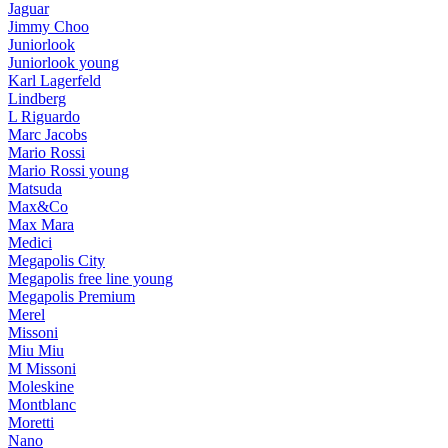
Jaguar
Jimmy Choo
Juniorlook
Juniorlook young
Karl Lagerfeld
Lindberg
L Riguardo
Marc Jacobs
Mario Rossi
Mario Rossi young
Matsuda
Max&Co
Max Mara
Medici
Megapolis City
Megapolis free line young
Megapolis Premium
Merel
Missoni
Miu Miu
M Missoni
Moleskine
Montblanc
Moretti
Nano