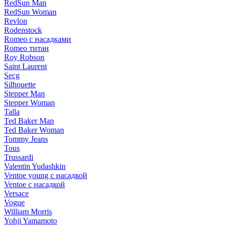
RedSun Man
RedSun Woman
Revlon
Rodenstock
Romeo с насадками
Romeo титан
Roy Robson
Saint Laurent
Secg
Silhouette
Stepper Man
Stepper Woman
Talla
Ted Baker Man
Ted Baker Woman
Tommy Jeans
Tous
Trussardi
Valentin Yudashkin
Ventoe young с насадкой
Ventoe с насадкой
Versace
Vogue
William Morris
Yohji Yamamoto