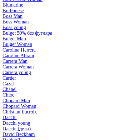
Blumarine
Borbonese
Boss Man
Boss Woman
Boss young
Bulget 50% без футляра
Bulget Man
Bulget Woman
Carolina Herrera
Caroline Abram
Carrera Man
Carrera Woman
Carrera young
Cartier
Cazal
Chanel
Chloe
Chopard Man
Chopard Woman
Christian Lacroix
Dacchi
Dacchi young
Dacchi (дети)
David Beckham
Davidoff