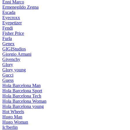
Enni Marco
Ermenegildo Zegna
Escada
Eyecroxx
Eyepetizer
Fendi
Fisher Price
Furla
Genex
GIGIStudios
Giorgio Armani
Givenchy
Glory
Glory young
Gucci
Guess
Hola Barcelona Man
Hola Barcelona Sport
Hola Barcelona Tech
Hola Barcelona Woman
Hola Barcelona young
Hot Wheels
Hugo Man
Hugo Woman
Ic!berlin