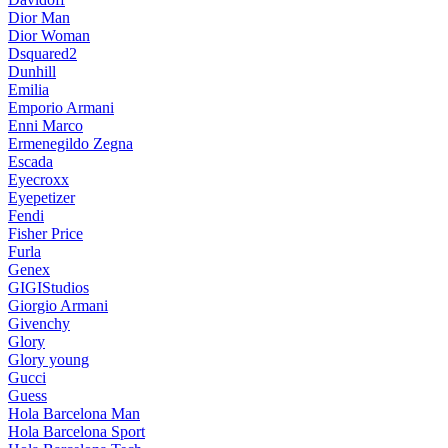
Dior Man
Dior Woman
Dsquared2
Dunhill
Emilia
Emporio Armani
Enni Marco
Ermenegildo Zegna
Escada
Eyecroxx
Eyepetizer
Fendi
Fisher Price
Furla
Genex
GIGIStudios
Giorgio Armani
Givenchy
Glory
Glory young
Gucci
Guess
Hola Barcelona Man
Hola Barcelona Sport