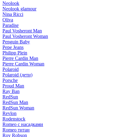
Neolook
Neolook glamour
Nina Ricci
Oliva
Paradise
Paul Vosheront Man
Paul Vosheront Woman
Penguin Baby
Pepe Jeans
Philipp Plein
Pierre Cardin Man
Pierre Cardin Woman
Polaroid
Polaroid (дети)
Porsche
Proud Man
Ray Ban
RedSun
RedSun Man
RedSun Woman
Revlon
Rodenstock
Romeo с насадками
Romeo титан
Roy Robson