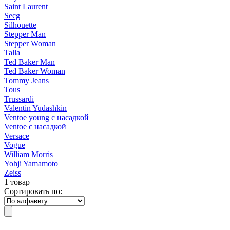
Saint Laurent
Secg
Silhouette
Stepper Man
Stepper Woman
Talla
Ted Baker Man
Ted Baker Woman
Tommy Jeans
Tous
Trussardi
Valentin Yudashkin
Ventoe young с насадкой
Ventoe с насадкой
Versace
Vogue
William Morris
Yohji Yamamoto
Zeiss
1 товар
Сортировать по: