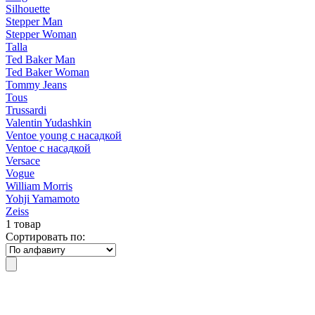
Silhouette
Stepper Man
Stepper Woman
Talla
Ted Baker Man
Ted Baker Woman
Tommy Jeans
Tous
Trussardi
Valentin Yudashkin
Ventoe young с насадкой
Ventoe с насадкой
Versace
Vogue
William Morris
Yohji Yamamoto
Zeiss
1 товар
Сортировать по: