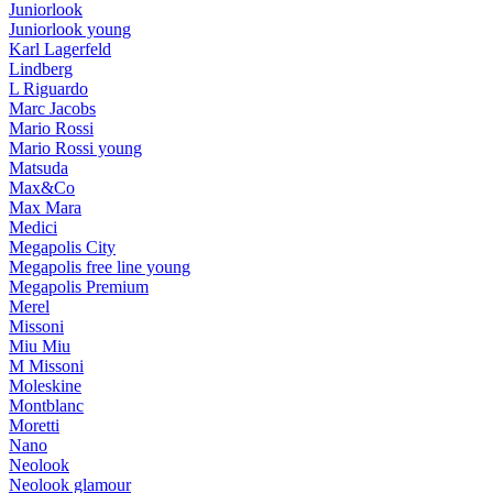
Juniorlook
Juniorlook young
Karl Lagerfeld
Lindberg
L Riguardo
Marc Jacobs
Mario Rossi
Mario Rossi young
Matsuda
Max&Co
Max Mara
Medici
Megapolis City
Megapolis free line young
Megapolis Premium
Merel
Missoni
Miu Miu
M Missoni
Moleskine
Montblanc
Moretti
Nano
Neolook
Neolook glamour