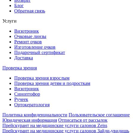
Возврат
Блог
Обратная связь
Услуги
Визотроник
Очковые линзы
Ремонт очков
Изготовление очков
Подарочный сертификат
Доставка
Проверка зрения
Проверка зрения взрослым
Проверка зрения детям и подросткам
Визотроник
Синоптофор
Ручеек
Ортокератология
Политика конфиденциальности
Пользовательское соглашение
Юридическая информация
Отписаться от рассылок
Прейскурант на медицинские услуги салонов Zeiss
Прейскурант на медицинские услуги салонов Зайди-увидишь