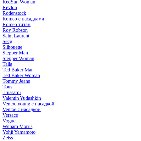
RedSun Woman
Revlon
Rodenstock
Romeo с насадками
Romeo титан
Roy Robson
Saint Laurent
Secg
Silhouette
Stepper Man
Stepper Woman
Talla
Ted Baker Man
Ted Baker Woman
Tommy Jeans
Tous
Trussardi
Valentin Yudashkin
Ventoe young с насадкой
Ventoe с насадкой
Versace
Vogue
William Morris
Yohji Yamamoto
Zeiss