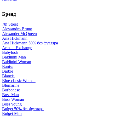
Бренд
7th Street
Alessandro Bruno
Alexander McQueen
Ana Hickmann
Ana Hickmann 50% без футляра
Armani Exchange
Babylook
Baldinini Man
Baldinini Woman
Baniss
Barbie
Blancia
Blue classic Woman
Blumarine
Borbonese
Boss Man
Boss Woman
Boss young
Bulget 50% без футляра
Bulget Man