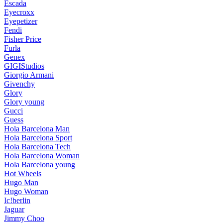
Escada
Eyecroxx
Eyepetizer
Fendi
Fisher Price
Furla
Genex
GIGIStudios
Giorgio Armani
Givenchy
Glory
Glory young
Gucci
Guess
Hola Barcelona Man
Hola Barcelona Sport
Hola Barcelona Tech
Hola Barcelona Woman
Hola Barcelona young
Hot Wheels
Hugo Man
Hugo Woman
Ic!berlin
Jaguar
Jimmy Choo