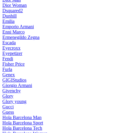
Dior Woman
Dsquared2
Dunhill
Emilia
Emporio Armani
Enni Marco
Ermenegildo Zegna
Escada
Eyecroxx
Eyepetizer
Fendi
Fisher Price
Furla
Genex
GIGIStudios
Giorgio Armani
Givenchy
Glory
Glory young
Gucci
Guess
Hola Barcelona Man
Hola Barcelona Sport
Hola Barcelona Tech