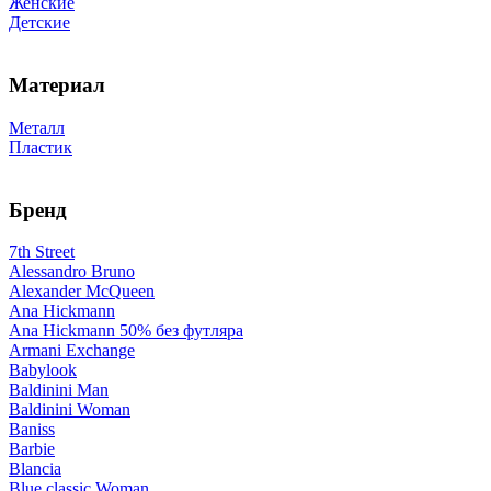
Женские
Детские
Материал
Металл
Пластик
Бренд
7th Street
Alessandro Bruno
Alexander McQueen
Ana Hickmann
Ana Hickmann 50% без футляра
Armani Exchange
Babylook
Baldinini Man
Baldinini Woman
Baniss
Barbie
Blancia
Blue classic Woman