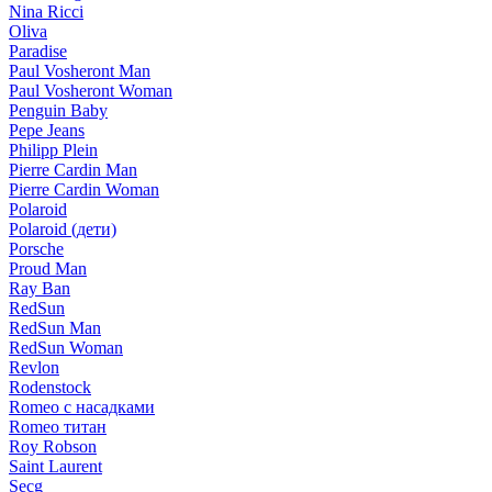
Nina Ricci
Oliva
Paradise
Paul Vosheront Man
Paul Vosheront Woman
Penguin Baby
Pepe Jeans
Philipp Plein
Pierre Cardin Man
Pierre Cardin Woman
Polaroid
Polaroid (дети)
Porsche
Proud Man
Ray Ban
RedSun
RedSun Man
RedSun Woman
Revlon
Rodenstock
Romeo с насадками
Romeo титан
Roy Robson
Saint Laurent
Secg