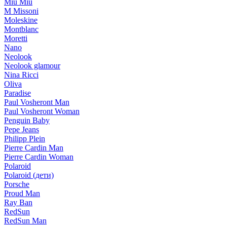
Miu Miu
M Missoni
Moleskine
Montblanc
Moretti
Nano
Neolook
Neolook glamour
Nina Ricci
Oliva
Paradise
Paul Vosheront Man
Paul Vosheront Woman
Penguin Baby
Pepe Jeans
Philipp Plein
Pierre Cardin Man
Pierre Cardin Woman
Polaroid
Polaroid (дети)
Porsche
Proud Man
Ray Ban
RedSun
RedSun Man