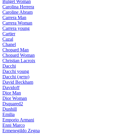
Bulget Woman
Carolina Herrera
Caroline Abram
Carrera Man
Carrera Woman
Carrera young
Cartier
Cazal
Chanel
Chopard Man
Chopard Woman
Christian Lacroix
Dacchi
Dacchi young
Dacchi (дети)
David Beckham
Davidoff
Dior Man
Dior Woman
Dsquared2
Dunhill
Emilia
Emporio Armani
Enni Marco
Ermenegildo Zegna