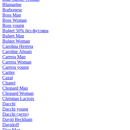
Blumarine
Borbonese
Boss Man
Boss Woman
Boss young
Bulget 50% без футляра
Bulget Man
Bulget Woman
Carolina Herrera
Caroline Abram
Carrera Man
Carrera Woman
Carrera young
Cartier
Cazal
Chanel
Chopard Man
Chopard Woman
Christian Lacroix
Dacchi
Dacchi young
Dacchi (дети)
David Beckham
Davidoff
Dior Man