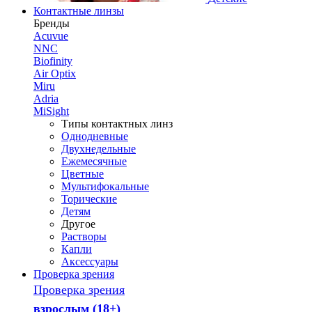
Контактные линзы
Бренды
Acuvue
NNC
Biofinity
Air Optix
Miru
Adria
MiSight
Типы контактных линз
Однодневные
Двухнедельные
Ежемесячные
Цветные
Мультифокальные
Торические
Детям
Другое
Растворы
Капли
Аксессуары
Проверка зрения
Проверка зрения
взрослым (18+)