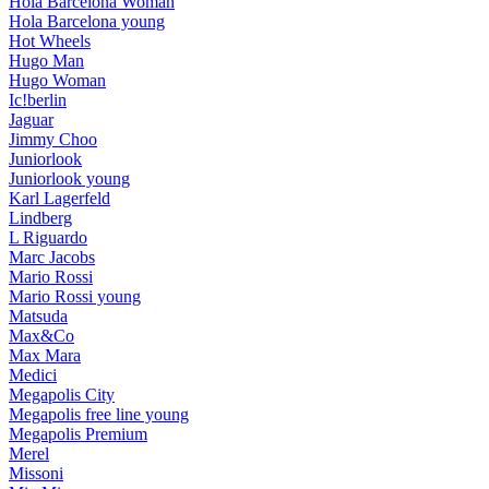
Hola Barcelona Woman
Hola Barcelona young
Hot Wheels
Hugo Man
Hugo Woman
Ic!berlin
Jaguar
Jimmy Choo
Juniorlook
Juniorlook young
Karl Lagerfeld
Lindberg
L Riguardo
Marc Jacobs
Mario Rossi
Mario Rossi young
Matsuda
Max&Co
Max Mara
Medici
Megapolis City
Megapolis free line young
Megapolis Premium
Merel
Missoni