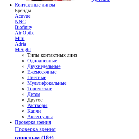
Контактные линзы
Бренды
Acuvue
NNC
Biofinity
Air Optix
Miru
Adria
MiSight
Типы контактных линз
Однодневные
Двухнедельные
Ежемесячные
Цветные
Мультифокальные
Торические
Детям
Другое
Растворы
Капли
Аксессуары
Проверка зрения
Проверка зрения
взрослым (18+)