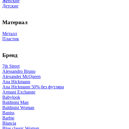
Женские
Детские
Материал
Металл
Пластик
Бренд
7th Street
Alessandro Bruno
Alexander McQueen
Ana Hickmann
Ana Hickmann 50% без футляра
Armani Exchange
Babylook
Baldinini Man
Baldinini Woman
Baniss
Barbie
Blancia
Blue classic Woman