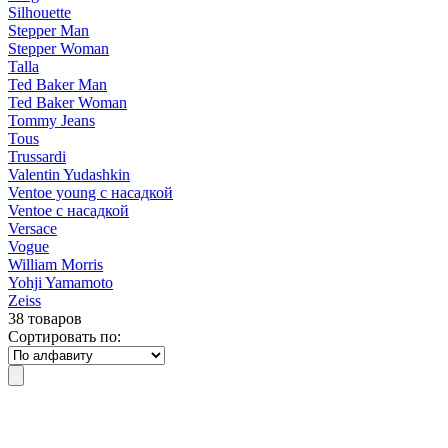
Silhouette
Stepper Man
Stepper Woman
Talla
Ted Baker Man
Ted Baker Woman
Tommy Jeans
Tous
Trussardi
Valentin Yudashkin
Ventoe young с насадкой
Ventoe с насадкой
Versace
Vogue
William Morris
Yohji Yamamoto
Zeiss
38 товаров
Сортировать по: