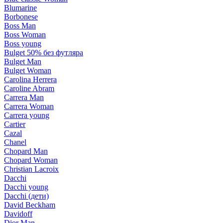
Blumarine
Borbonese
Boss Man
Boss Woman
Boss young
Bulget 50% без футляра
Bulget Man
Bulget Woman
Carolina Herrera
Caroline Abram
Carrera Man
Carrera Woman
Carrera young
Cartier
Cazal
Chanel
Chopard Man
Chopard Woman
Christian Lacroix
Dacchi
Dacchi young
Dacchi (дети)
David Beckham
Davidoff
Dior Man