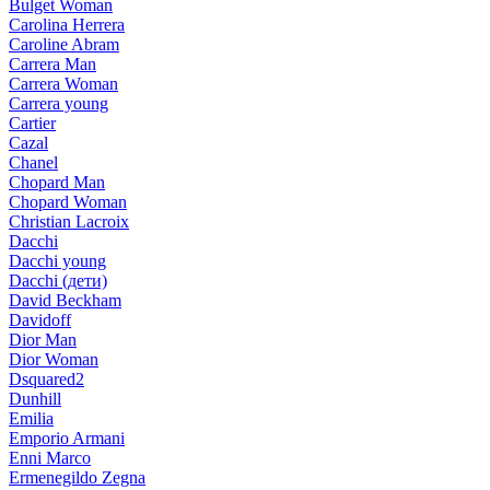
Bulget Woman
Carolina Herrera
Caroline Abram
Carrera Man
Carrera Woman
Carrera young
Cartier
Cazal
Chanel
Chopard Man
Chopard Woman
Christian Lacroix
Dacchi
Dacchi young
Dacchi (дети)
David Beckham
Davidoff
Dior Man
Dior Woman
Dsquared2
Dunhill
Emilia
Emporio Armani
Enni Marco
Ermenegildo Zegna