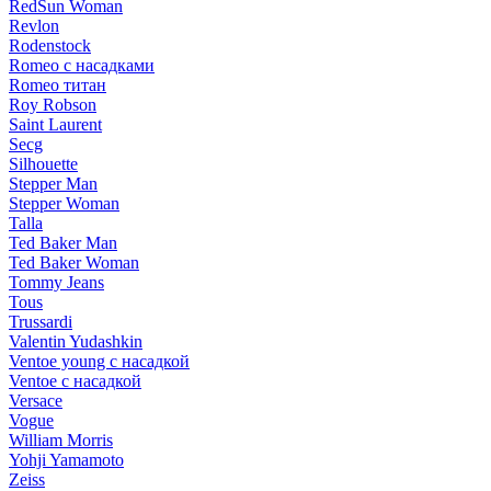
RedSun Woman
Revlon
Rodenstock
Romeo с насадками
Romeo титан
Roy Robson
Saint Laurent
Secg
Silhouette
Stepper Man
Stepper Woman
Talla
Ted Baker Man
Ted Baker Woman
Tommy Jeans
Tous
Trussardi
Valentin Yudashkin
Ventoe young с насадкой
Ventoe с насадкой
Versace
Vogue
William Morris
Yohji Yamamoto
Zeiss