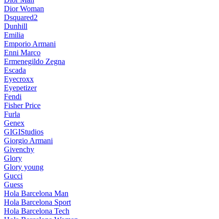
Dior Woman
Dsquared2
Dunhill
Emilia
Emporio Armani
Enni Marco
Ermenegildo Zegna
Escada
Eyecroxx
Eyepetizer
Fendi
Fisher Price
Furla
Genex
GIGIStudios
Giorgio Armani
Givenchy
Glory
Glory young
Gucci
Guess
Hola Barcelona Man
Hola Barcelona Sport
Hola Barcelona Tech