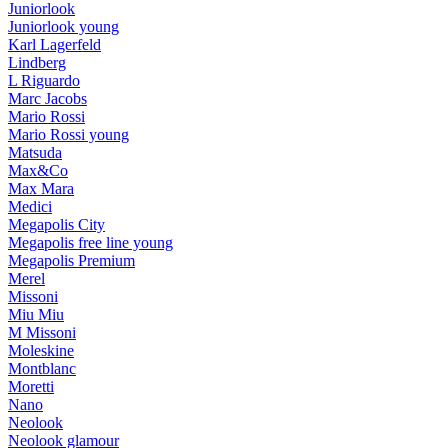
Juniorlook
Juniorlook young
Karl Lagerfeld
Lindberg
L Riguardo
Marc Jacobs
Mario Rossi
Mario Rossi young
Matsuda
Max&Co
Max Mara
Medici
Megapolis City
Megapolis free line young
Megapolis Premium
Merel
Missoni
Miu Miu
M Missoni
Moleskine
Montblanc
Moretti
Nano
Neolook
Neolook glamour