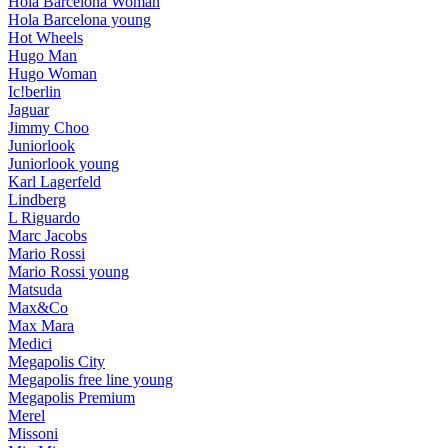
Hola Barcelona Woman
Hola Barcelona young
Hot Wheels
Hugo Man
Hugo Woman
Ic!berlin
Jaguar
Jimmy Choo
Juniorlook
Juniorlook young
Karl Lagerfeld
Lindberg
L Riguardo
Marc Jacobs
Mario Rossi
Mario Rossi young
Matsuda
Max&Co
Max Mara
Medici
Megapolis City
Megapolis free line young
Megapolis Premium
Merel
Missoni