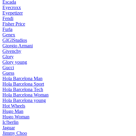
Escada
Eyecroxx
Eyepetizer
Fendi
Fisher Price
Furla
Genex
GIGIStudios
Giorgio Armani
Givenchy
Glory
Glory young
Gucci
Guess
Hola Barcelona Man
Hola Barcelona Sport
Hola Barcelona Tech
Hola Barcelona Woman
Hola Barcelona young
Hot Wheels
Hugo Man
Hugo Woman
Ic!berlin
Jaguar
Jimmy Choo