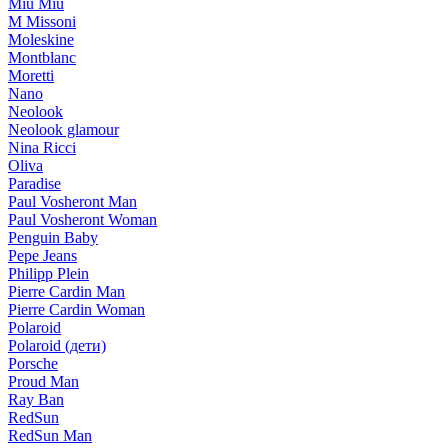
Miu Miu
M Missoni
Moleskine
Montblanc
Moretti
Nano
Neolook
Neolook glamour
Nina Ricci
Oliva
Paradise
Paul Vosheront Man
Paul Vosheront Woman
Penguin Baby
Pepe Jeans
Philipp Plein
Pierre Cardin Man
Pierre Cardin Woman
Polaroid
Polaroid (дети)
Porsche
Proud Man
Ray Ban
RedSun
RedSun Man