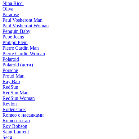
Nina Ricci
Oliva
Paradise
Paul Vosheront Man
Paul Vosheront Woman
Penguin Baby
Pepe Jeans
Philipp Plein
Pierre Cardin Man
Pierre Cardin Woman
Polaroid
Polaroid (дети)
Porsche
Proud Man
Ray Ban
RedSun
RedSun Man
RedSun Woman
Revlon
Rodenstock
Romeo с насадками
Romeo титан
Roy Robson
Saint Laurent
Secg