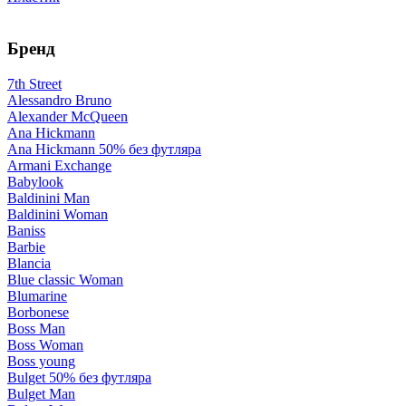
Бренд
7th Street
Alessandro Bruno
Alexander McQueen
Ana Hickmann
Ana Hickmann 50% без футляра
Armani Exchange
Babylook
Baldinini Man
Baldinini Woman
Baniss
Barbie
Blancia
Blue classic Woman
Blumarine
Borbonese
Boss Man
Boss Woman
Boss young
Bulget 50% без футляра
Bulget Man