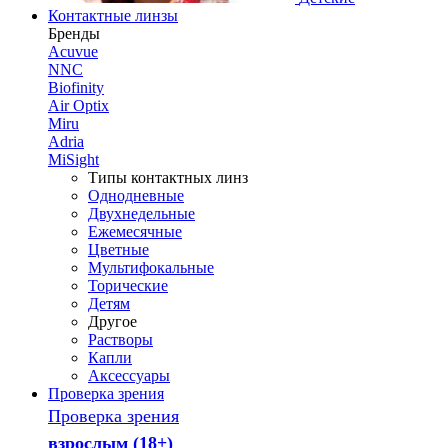
Контактные линзы
Бренды
Acuvue
NNC
Biofinity
Air Optix
Miru
Adria
MiSight
Типы контактных линз
Однодневные
Двухнедельные
Ежемесячные
Цветные
Мультифокальные
Торические
Детям
Другое
Растворы
Капли
Аксессуары
Проверка зрения
Проверка зрения
взрослым (18+)