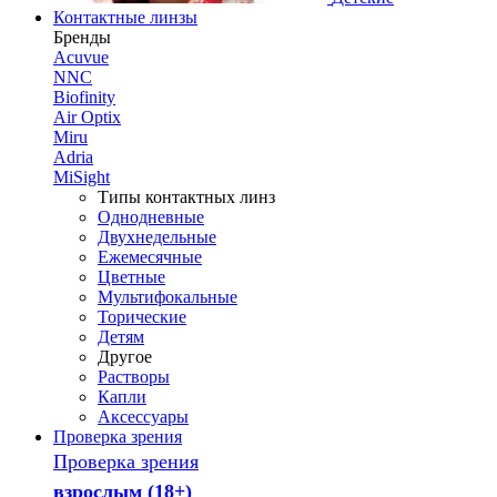
Контактные линзы
Бренды
Acuvue
NNC
Biofinity
Air Optix
Miru
Adria
MiSight
Типы контактных линз
Однодневные
Двухнедельные
Ежемесячные
Цветные
Мультифокальные
Торические
Детям
Другое
Растворы
Капли
Аксессуары
Проверка зрения
Проверка зрения
взрослым (18+)