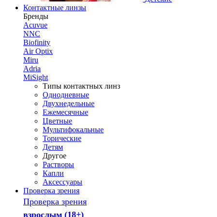
Контактные линзы
Бренды
Acuvue
NNC
Biofinity
Air Optix
Miru
Adria
MiSight
Типы контактных линз
Однодневные
Двухнедельные
Ежемесячные
Цветные
Мультифокальные
Торические
Детям
Другое
Растворы
Капли
Аксессуары
Проверка зрения
Проверка зрения
взрослым (18+)