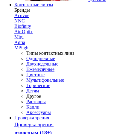
Контактные линзы
Бренды
Acuvue
NNC
Biofinity
Air Optix
Miru
Adria
MiSight
Типы контактных линз
Однодневные
Двухнедельные
Ежемесячные
Цветные
Мультифокальные
Торические
Детям
Другое
Растворы
Капли
Аксессуары
Проверка зрения
Проверка зрения
взрослым (18+)