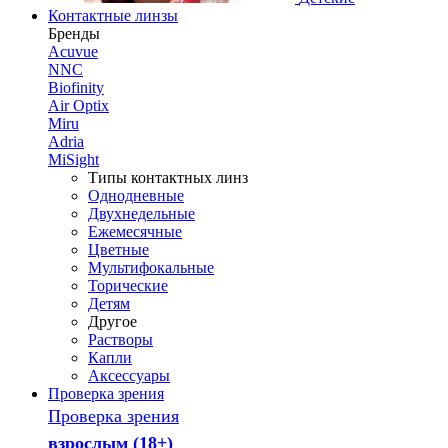
Контактные линзы
Бренды
Acuvue
NNC
Biofinity
Air Optix
Miru
Adria
MiSight
Типы контактных линз
Однодневные
Двухнедельные
Ежемесячные
Цветные
Мультифокальные
Торические
Детям
Другое
Растворы
Капли
Аксессуары
Проверка зрения
Проверка зрения
взрослым (18+)