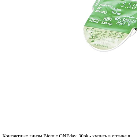
Контактные линзы Biotrue ONEday, 30pk - купить в оптике в