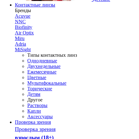
Контактные линзы
Бренды
Acuvue
NNC
Biofinity
Air Optix
Miru
Adria
MiSight
Типы контактных линз
Однодневные
Двухнедельные
Ежемесячные
Цветные
Мультифокальные
Торические
Детям
Другое
Растворы
Капли
Аксессуары
Проверка зрения
Проверка зрения
взрослым (18+)