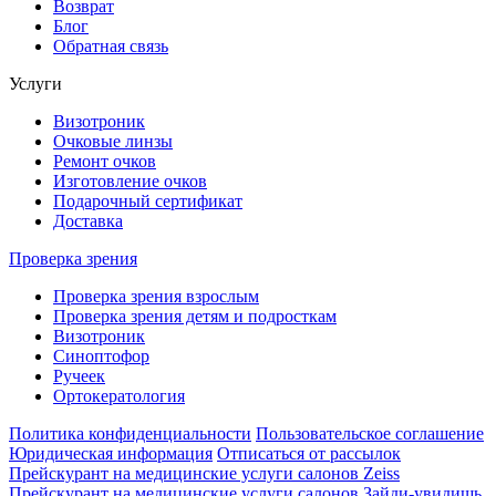
Возврат
Блог
Обратная связь
Услуги
Визотроник
Очковые линзы
Ремонт очков
Изготовление очков
Подарочный сертификат
Доставка
Проверка зрения
Проверка зрения взрослым
Проверка зрения детям и подросткам
Визотроник
Синоптофор
Ручеек
Ортокератология
Политика конфиденциальности
Пользовательское соглашение
Юридическая информация
Отписаться от рассылок
Прейскурант на медицинские услуги салонов Zeiss
Прейскурант на медицинские услуги салонов Зайди-увидишь