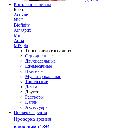
Контактные линзы
Бренды
Acuvue
NNC
Biofinity
Air Optix
Miru
Adria
MiSight
Типы контактных линз
Однодневные
Двухнедельные
Ежемесячные
Цветные
Мультифокальные
Торические
Детям
Другое
Растворы
Капли
Аксессуары
Проверка зрения
Проверка зрения
взрослым (18+)