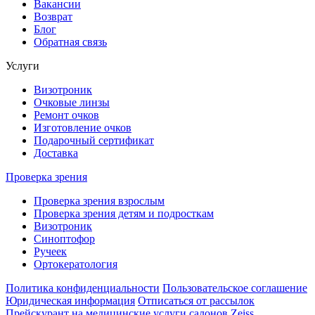
Вакансии
Возврат
Блог
Обратная связь
Услуги
Визотроник
Очковые линзы
Ремонт очков
Изготовление очков
Подарочный сертификат
Доставка
Проверка зрения
Проверка зрения взрослым
Проверка зрения детям и подросткам
Визотроник
Синоптофор
Ручеек
Ортокератология
Политика конфиденциальности
Пользовательское соглашение
Юридическая информация
Отписаться от рассылок
Прейскурант на медицинские услуги салонов Zeiss