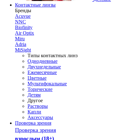
Контактные линзы
Бренды
Acuvue
NNC
Biofinity
Air Optix
Miru
Adria
MiSight
Типы контактных линз
Однодневные
Двухнедельные
Ежемесячные
Цветные
Мультифокальные
Торические
Детям
Другое
Растворы
Капли
Аксессуары
Проверка зрения
Проверка зрения
взрослым (18+)