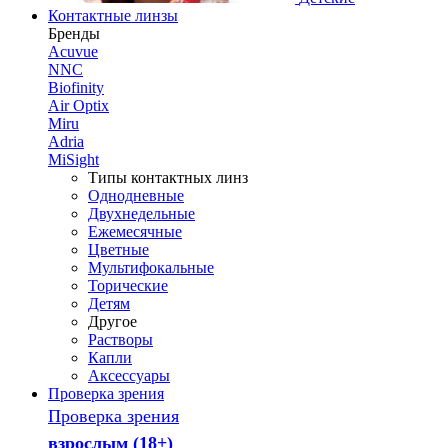
Контактные линзы
Бренды
Acuvue
NNC
Biofinity
Air Optix
Miru
Adria
MiSight
Типы контактных линз
Однодневные
Двухнедельные
Ежемесячные
Цветные
Мультифокальные
Торические
Детям
Другое
Растворы
Капли
Аксессуары
Проверка зрения
Проверка зрения
взрослым (18+)