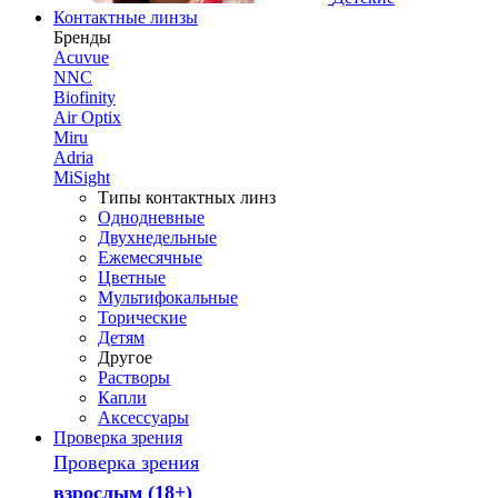
Контактные линзы
Бренды
Acuvue
NNC
Biofinity
Air Optix
Miru
Adria
MiSight
Типы контактных линз
Однодневные
Двухнедельные
Ежемесячные
Цветные
Мультифокальные
Торические
Детям
Другое
Растворы
Капли
Аксессуары
Проверка зрения
Проверка зрения
взрослым (18+)