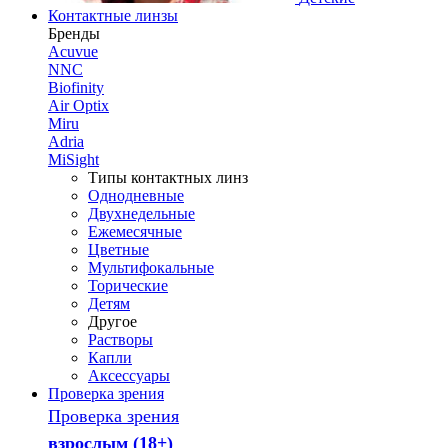
Контактные линзы
Бренды
Acuvue
NNC
Biofinity
Air Optix
Miru
Adria
MiSight
Типы контактных линз
Однодневные
Двухнедельные
Ежемесячные
Цветные
Мультифокальные
Торические
Детям
Другое
Растворы
Капли
Аксессуары
Проверка зрения
Проверка зрения
взрослым (18+)