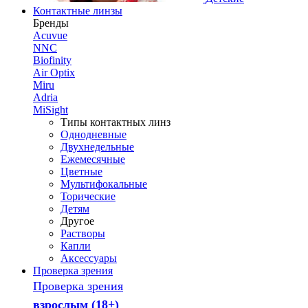
Контактные линзы
Бренды
Acuvue
NNC
Biofinity
Air Optix
Miru
Adria
MiSight
Типы контактных линз
Однодневные
Двухнедельные
Ежемесячные
Цветные
Мультифокальные
Торические
Детям
Другое
Растворы
Капли
Аксессуары
Проверка зрения
Проверка зрения
взрослым (18+)