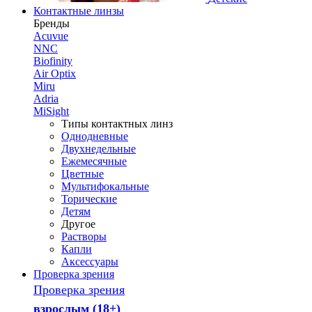
Контактные линзы
Бренды
Acuvue
NNC
Biofinity
Air Optix
Miru
Adria
MiSight
Типы контактных линз
Однодневные
Двухнедельные
Ежемесячные
Цветные
Мультифокальные
Торические
Детям
Другое
Растворы
Капли
Аксессуары
Проверка зрения
Проверка зрения
взрослым (18+)