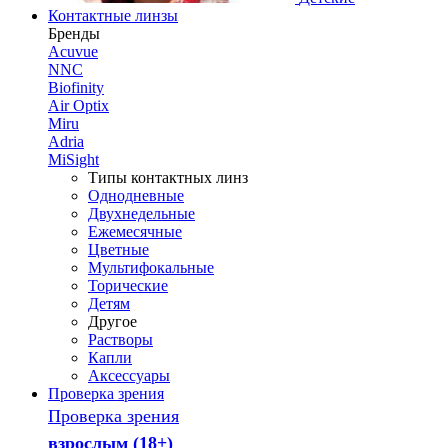
Контактные линзы
Бренды
Acuvue
NNC
Biofinity
Air Optix
Miru
Adria
MiSight
Типы контактных линз
Однодневные
Двухнедельные
Ежемесячные
Цветные
Мультифокальные
Торические
Детям
Другое
Растворы
Капли
Аксессуары
Проверка зрения
Проверка зрения
взрослым (18+)